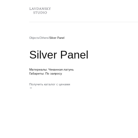
Objects
/
Others
/
Silver Panel
Silver Panel
Материалы: Чеканная латунь
Габариты: По запросу
Получить каталог с ценами
→