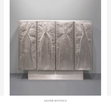
SILVER MYSTICS
Collections
Objects
Fairs
About
Production
Contacts